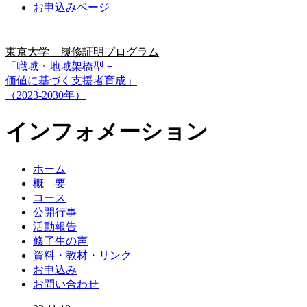
お申込みページ
東京大学 履修証明プログラム
「職域・地域架橋型－
価値に基づく支援者育成」
（2023-2030年）
インフォメーション
ホーム
概 要
コース
公開行事
活動報告
修了生の声
資料・教材・リンク
お申込み
お問い合わせ