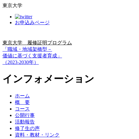
東京大学
お申込みページ
東京大学 履修証明プログラム
「職域・地域架橋型－
価値に基づく支援者育成」
（2023-2030年）
インフォメーション
ホーム
概 要
コース
公開行事
活動報告
修了生の声
資料・教材・リンク