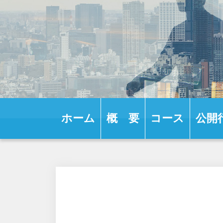
ホーム
概 要
コース
公開