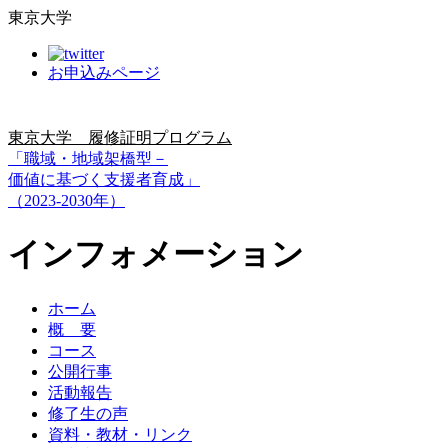
東京大学
お申込みページ
東京大学 履修証明プログラム
「職域・地域架橋型－
価値に基づく支援者育成」
（2023-2030年）
インフォメーション
ホーム
概 要
コース
公開行事
活動報告
修了生の声
資料・教材・リンク