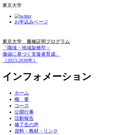
東京大学
お申込みページ
東京大学 履修証明プログラム
「職域・地域架橋型－
価値に基づく支援者育成」
（2023-2030年）
インフォメーション
ホーム
概 要
コース
公開行事
活動報告
修了生の声
資料・教材・リンク