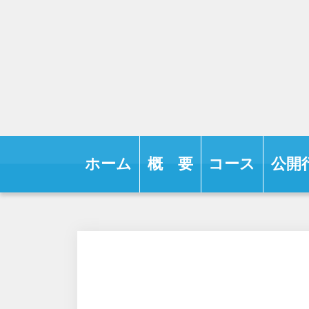
ホーム
概 要
コース
公開