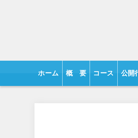
ホーム
概 要
コース
公開