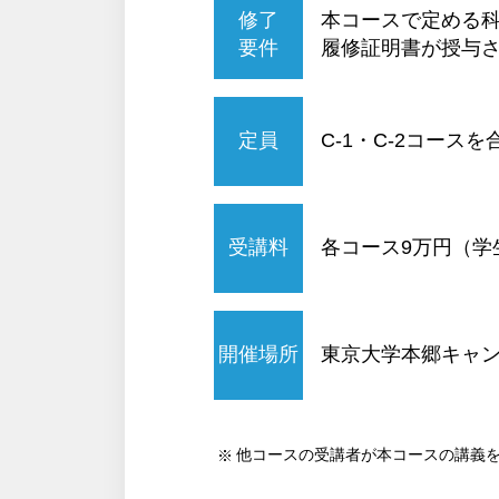
修了
本コースで定める科
要件
履修証明書が授与
定員
C-1・C-2コースを
受講料
各コース9万円（学
開催場所
東京大学本郷キャン
他コースの受講者が本コースの講義を単