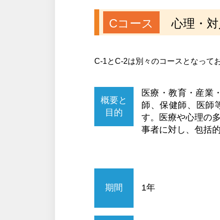
Cコース
心理・対
C-1とC-2は別々のコースとなっ
医療・教育・産業
概要と
師、保健師、医師等を対
目的
す。医療や心理の
事者に対し、包括
期間
1年